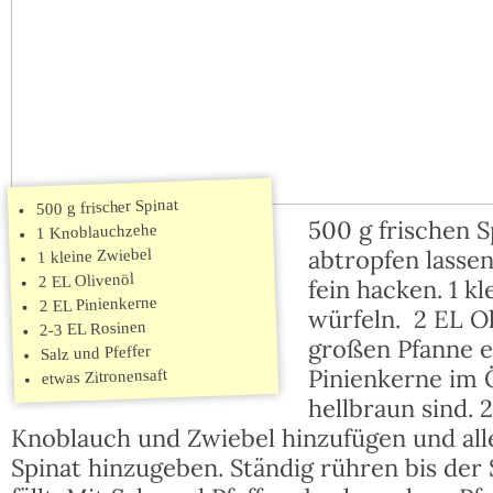
500 g frischer Spinat
500 g frischen 
1 Knoblauchzehe
abtropfen lasse
1 kleine Zwiebel
2 EL Olivenöl
fein hacken. 1 k
2 EL Pinienkerne
würfeln. 2 EL Ol
2-3 EL Rosinen
großen Pfanne e
Salz und Pfeffer
Pinienkerne im Ö
etwas Zitronensaft
hellbraun sind. 
Knoblauch und Zwiebel hinzufügen und all
Spinat hinzugeben. Ständig rühren bis de