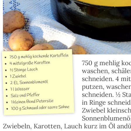
750 g mehlig kochende Kartoffeln
750 g mehlig ko
4 mittelgroße Karotten
½ Stange Lauch
waschen, schäle
1 Zwiebel
schneiden. 4 mi
2 EL Sonnenblumenöl
putzen, waschen
1 l Wasser
schneiden. ½ St
Salz und Pfeffer
1 kleinen Bund Petersilie
in Ringe schnei
100 g Schmand oder saure Sahne
Zwiebel kleinsc
Sonnenblumenöl
Zwiebeln, Karotten, Lauch kurz im Öl andü